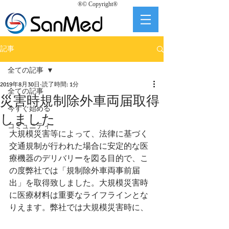
®© Copyright®
記事
全ての記事
2019年8月30日
読了時間: 1分
全ての記事
災害時規制除外車両届取得
今すぐ始める
しました
コミュニティ
大規模災害等によって、法律に基づく
交通規制が行われた場合に安定的な医
療機器のデリバリーを図る目的で、こ
の度弊社では「規制除外車両事前届
出」を取得致しました。大規模災害時
に医療材料は重要なライフラインとな
りえます。弊社では大規模災害時に、